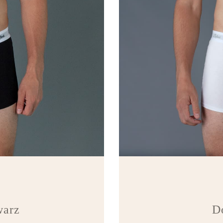
warz
D